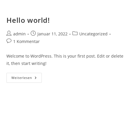
Zum
Inhalt
springen
Hello world!
Beitrags-
Beitrag
Beitrags-
admin
Januar 11, 2022
Uncategorized
Autor:
veröffentlicht:
Kategorie:
Beitrags-
1 Kommentar
Kommentare:
Welcome to WordPress. This is your first post. Edit or delete
it, then start writing!
Hello
Weiterlesen
World!