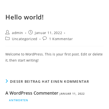
Zum
Inhalt
springen
Hello world!
Beitrags-
Beitrag
admin
Januar 11, 2022
Autor:
veröffentlicht:
Beitrags-
Beitrags-
Uncategorized
1 Kommentar
Kategorie:
Kommentare:
Welcome to WordPress. This is your first post. Edit or delete
it, then start writing!
DIESER BEITRAG HAT EINEN KOMMENTAR
A WordPress Commenter
JANUAR 11, 2022
ANTWORTEN