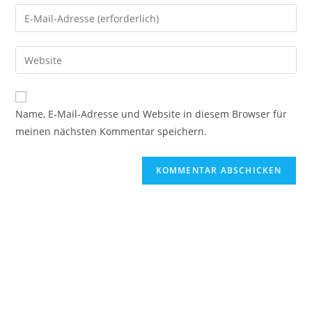
Namen
Gib
oder
deine
Benutzernamen
E-
Gib
zum
Mail-
deine
Kommentieren
Adresse
Website-
ein
zum
URL
Name, E-Mail-Adresse und Website in diesem Browser für
Kommentieren
ein
meinen nächsten Kommentar speichern.
ein
(optional)